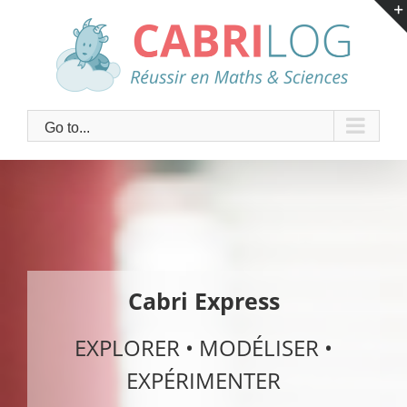
Skip
to
content
Go to...
Cabri Express
EXPLORER • MODÉLISER •
EXPÉRIMENTER